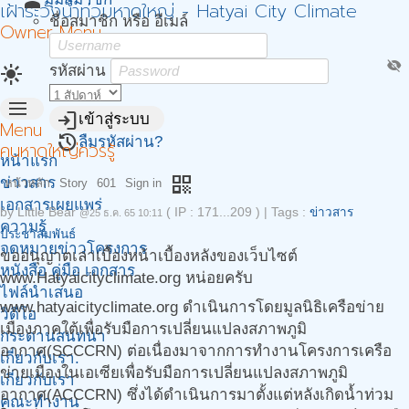
person
เฝ้าระวังน้ำท่วมหาดใหญ่ - Hatyai City Climate
ชื่อสมาชิก หรือ อีเมล์
Owner Menu
visibility_off
light_mode
รหัสผ่าน
menu
login
เข้าสู่ระบบ
Menu
restore
ลืมรหัสผ่าน?
คนหาดใหญ่ควรรู้
หน้าแรก
qr_code
ข่าวสาร
หน้าหลัก
Story
601
Sign in
เอกสารเผยแพร่
by
Little Bear
( IP : 171...209 )
|
Tags :
ข่าวสาร
@25 ธ.ค. 65 10:11
ความรู้
ประชาสัมพันธ์
จดหมายข่าวโครงการ
ขออนุญาตเล่าเบื้องหน้าเบื้องหลังของเว็บไซต์
หนังสือ คู่มือ เอกสาร
www.Hatyaicityclimate.org หน่อยครับ
ไฟล์นำเสนอ
www.hatyaicityclimate.org ดำเนินการโดยมูลนิธิเครือข่าย
วิดีโอ
เมืองภาคใต้เพื่อรับมือการเปลี่ยนแปลงสภาพภูมิ
กระดานสนทนา
อากาศ(SCCCRN) ต่อเนื่องมาจากการทำงานโครงการเครือ
เกี่ยวกับเรา.
ข่ายเมืองในเอเซียเพื่อรับมือการเปลี่ยนแปลงสภาพภูมิ
เกี่ยวกับเรา
อากาศ(ACCCRN) ซึ่งได้ดำเนินการมาตั้งแต่หลังเกิดน้ำท่วม
คณะทำงาน