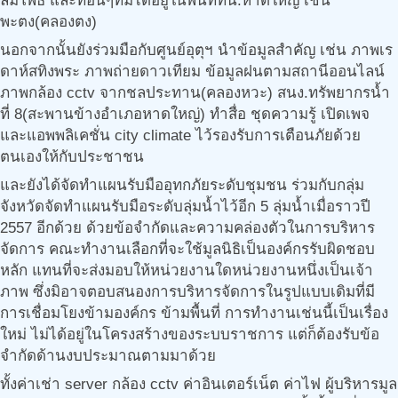
ลมโพธ์ และที่อื่นๆที่มิได้อยู่ในพื้นที่ทน.หาดใหญ่ เช่น
พะตง(คลองตง)
นอกจากนั้นยังร่วมมือกับศูนย์อุตุฯ นำข้อมูลสำคัญ เช่น ภาพเร
ดาห์สทิงพระ ภาพถ่ายดาวเทียม ข้อมูลฝนตามสถานีออนไลน์
ภาพกล้อง cctv จากชลประทาน(คลองหวะ) สนง.ทรัพยากรน้ำ
ที่ 8(สะพานข้างอำเภอหาดใหญ่) ทำสื่อ ชุดความรู้ เปิดเพจ
และแอพพลิเคชั่น city climate ไว้รองรับการเตือนภัยด้วย
ตนเองให้กับประชาชน
และยังได้จัดทำแผนรับมืออุทกภัยระดับชุมชน ร่วมกับกลุ่ม
จังหวัดจัดทำแผนรับมือระดับลุ่มน้ำไว้อีก 5 ลุ่มน้ำเมื่อราวปี
2557 อีกด้วย ด้วยข้อจำกัดและความคล่องตัวในการบริหาร
จัดการ คณะทำงานเลือกที่จะใช้มูลนิธิเป็นองค์กรรับผิดชอบ
หลัก แทนที่จะส่งมอบให้หน่วยงานใดหน่วยงานหนึ่งเป็นเจ้า
ภาพ ซึ่งมิอาจตอบสนองการบริหารจัดการในรูปแบบเดิมที่มี
การเชื่อมโยงข้ามองค์กร ข้ามพื้นที่ การทำงานเช่นนี้เป็นเรื่อง
ใหม่ ไม่ได้อยู่ในโครงสร้างของระบบราชการ แต่ก็ต้องรับข้อ
จำกัดด้านงบประมาณตามมาด้วย
ทั้งค่าเช่า server กล้อง cctv ค่าอินเตอร์เน็ต ค่าไฟ ผู้บริหารมูล