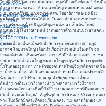
ใหญ่ปี 2553 โดยการสนับสนุนจากมูลนิธิรอกกีเฟลเลอร์ ร่วมมือ
แผนที่เว็บไซท์
กับหลายหน่วยงาน อาทิ ทน.หาดใหญ่ คลองแห คอหงส์ พะตง
ติดต่อ
ม.อ. มทร.ศรีวิชัย ปภ.จังหวัด สสจ. โยธาธิการและผังเมือง
Facebook/hatyaicityclimate
ศูนย์อุตุนิยมวิทยาภาคใต้ฝั่งตะวันออก สำนักงานชลประทาน
ACCCRN
สนง.ทรัพยากรน้ำที่ 8 มูลนิธิชุมชนสงขลา เป็นต้น โดยมี
About ACCCRN
ดร.สมพร สิริโปราณานนท์ จากหอการค้ามาเป็นประธานคณะ
คณะทำงาน
ทำงาน
รู้จัก ACCCRN ผ่าน Presentation
ติดต่อ
จุดเริ่มเพื่อหาพื้นที่เมืองรับมือกับการเปลี่ยนแปลงสภาพภูมิ
อากาศ โดยหาดใหญ่ เลือกทำเรื่องน้ำท่วมเป็นเรื่องหลัก จุด
ประสงค์สำคัญ เพื่อลดช่องว่างการเข้าถึงข้อมูลของประชาชน
ปกติหากเกิดน้ำท่วมใหญ่ คนหาดใหญ่จะคุ้นชินกับการดูระดับ
น้ำในคลองอู่ตะเภา ภาพจำของคนหาดใหญ่จึงผูกติดความเชื่อ
ว่าน้ำท่วม น้ำจะเอ่อล้นจากคลองเข้าท่วมเมือง คณะทำงานจึง
นำกล้อง cctv ไปจับภาพ ณ จุดสำคัญของคลองตั้งแต่
ต้นน้ำ(ม่วงก็อง) มาถึงกลางน้ำ(บางศาลา) มาถึงที่ว่าการ
อำเภอหาดใหญ่ และติดตั้งไปถึงระบบคลองสาขาที่มีผลต่อการ
เกิดน้ำท่วมเล็กในจุดสำคัญอื่นๆด้วย อาทิ คลอง 30 เมตร คลอง
หวะ ในอดีตก็มีกล้องที่คลองเรียน/คลอง ร.1 ตลาดกิมหยง แห