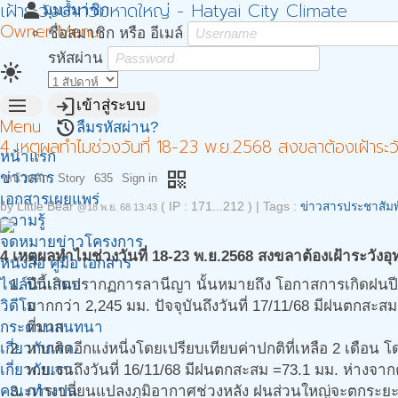
เฝ้าระวังน้ำท่วมหาดใหญ่ - Hatyai City Climate
person
มุมสมาชิก
Owner Menu
ชื่อสมาชิก หรือ อีเมล์
รหัสผ่าน
light_mode
menu
login
เข้าสู่ระบบ
Menu
restore
ลืมรหัสผ่าน?
4 เหตุผลทำไมช่วงวันที่ 18-23 พ.ย.2568 สงขลาต้องเฝ้าระว
หน้าแรก
qr_code
ข่าวสาร
หน้าหลัก
Story
635
Sign in
เอกสารเผยแพร่
by
Little Bear
( IP : 171...212 )
|
Tags :
ข่าวสารประชาสัมพ
@18 พ.ย. 68 13:43
ความรู้
จดหมายข่าวโครงการ
4 เหตุผลทำไมช่วงวันที่ 18-23 พ.ย.2568 สงขลาต้องเฝ้าระวังอุ
หนังสือ คู่มือ เอกสาร
ไฟล์นำเสนอ
ปีนี้เกิดปรากฏการลานีญา นั้นหมายถึง โอกาสการเกิดฝนป
วิดีโอ
มากกว่า 2,245 มม. ปัจจุบันถึงวันที่ 17/11/68 มีฝนตกสะส
กระดานสนทนา
ที่มาก
เกี่ยวกับเรา.
หากคิดอีกแง่หนี่งโดยเปรียบเทียบค่าปกติที่เหลือ 2 เดือน 
เกี่ยวกับเรา
พ.ย.จนถึงวันที่ 16/11/68 มีฝนตกสะสม =73.1 มม. ห่างจากค
คณะทำงาน
การเปลี่ยนแปลงภูมิอากาศช่วงหลัง ฝนส่วนใหญ่จะตกระยะเ