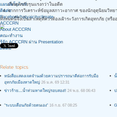
แผนที่เว็บไซท์
เกิดอุทกภัยรุนแรงกว่าในอดีต
ติดต่อ
จากการวิเคราะห์ข้อมูลสภาวะอากาศ ของนักอุตุนิยมวิทยา
Facebook/hatyaicityclimate
ทั้งหมดนี้จึงเป็นสาเหตุที่ควรต้องเฝ้าระวังการเกิดอุทกภัย (ห
ACCCRN
About ACCCRN
คณะทำงาน
รู้จัก ACCCRN ผ่าน Presentation
ติดต่อ
Relate topics
หนังสือแสดงเจตจำนงด้วยความปรารถนาดีต่อการรับมือ
น
อุทกภัยเมืองหาดใหญ่
26 ม.ค. 69 12:31
ข่าวร้าย....น้ำท่วมหาดใหญ่รอบสอง!!
24 พ.ย. 68 06:43
ป
"ระบบเตือนภัยด้วยตนเอง"
16 ก.ย. 67 08:25
G