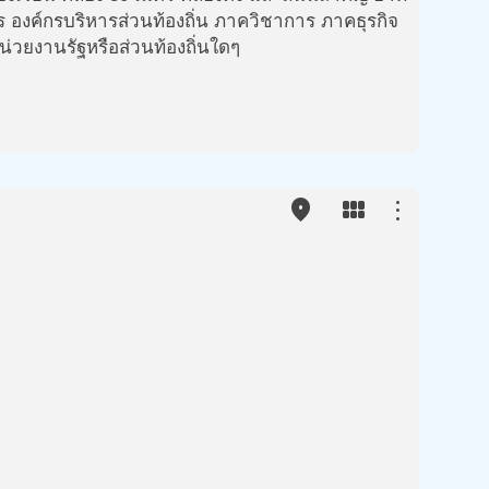
ร องค์กรบริหารส่วนท้องถิ่น ภาควิชาการ ภาคธุรกิจ
่วยงานรัฐหรือส่วนท้องถิ่นใดๆ
place
view_module
more_vert