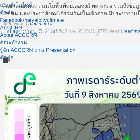
แผนที่เว็บไซท์
สี่แยกคลองหวะ ถนนในพื้นที่ทม.คอหงส์ ทต.พะตง รวมถึงข้อมูล
ติดต่อ
เอกชน และประชาสังคมได้ร่วมกันเป็นเจ้าภาพ มีประชาชนเป็นเ
Facebook/hatyaicityclimate
3890 views
|
read more »
ACCCRN
น้ำท่วมหาดใหญ่ ปี 2568
@15 ม.ค. 69 09:21
2778 views
|
read mo
About ACCCRN
คณะทำงาน
รู้จัก ACCCRN ผ่าน Presentation
ติดต่อ
videocam