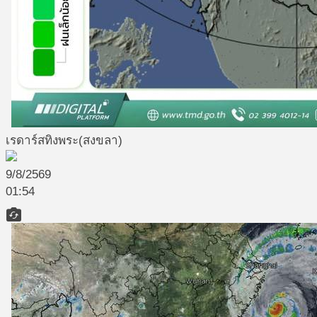
เรดาร์สทิงพระ(สงขลา)
9/8/2569
01:54
flip_camera_ios