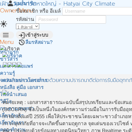
เฝ้าระวังน้ำท่วมหาดใหญ่ - Hatyai City Climate
person
มุมสมาชิก
Owner Menu
ชื่อสมาชิก หรือ อีเมล์
รหัสผ่าน
light_mode
menu
login
เข้าสู่ระบบ
Menu
restore
ลืมรหัสผ่าน?
หน้าแรก
ข่าวสาร
เอกสารเผยแพร่
ความรู้
หนังสือแสดงเจตจำนงด้วยความปรารถนาดีต่อการรับมืออุทกภ
จดหมายข่าวโครงการ
หนังสือ คู่มือ เอกสาร
ไฟล์นำเสนอ
วิดีโอ
หมายเหตุ : เอกสารสาธารณะฉบับนี้สรุปบทเรียนและข้อเสนอแนะ
กระดานสนทนา
(SCCCRN) ซึ่งเป็นหนึ่งในองค์กรความร่วมมือในการรับมืออุ
เกี่ยวกับเรา.
การมาตั้งแต่ปี 2555 เพื่อให้ประชาชนโดยเฉพาะชาวอำเภอหาดใหญ
เกี่ยวกับเรา
ภาวะอุทกภัยที่อาจจะเกิดขึ้นตามฤดูกาล จุดเด่นของเวปไซต์ w
คณะทำงาน
หน้า ประกอบด้วยข้อมูลทางอุตุนิยมวิทยา ภาพ Realtime ระ