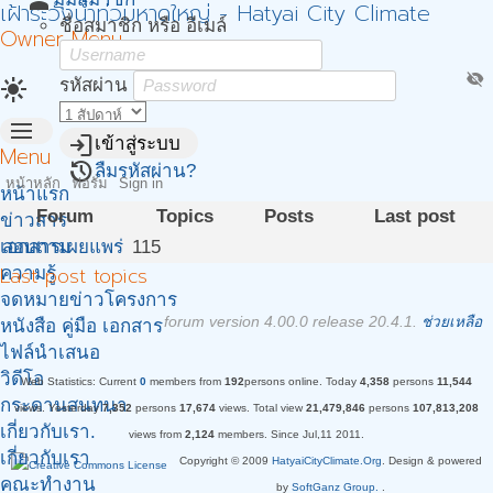
person
เฝ้าระวังน้ำท่วมหาดใหญ่ - Hatyai City Climate
ชื่อสมาชิก หรือ อีเมล์
Owner Menu
visibility_off
light_mode
รหัสผ่าน
menu
login
เข้าสู่ระบบ
Menu
restore
ลืมรหัสผ่าน?
หน้าหลัก
ฟอรั่ม
Sign in
หน้าแรก
Forum
Topics
Posts
Last post
ข่าวสาร
เอกสารเผยแพร่
สอบถาม
115
Last post topics
ความรู้
จดหมายข่าวโครงการ
forum version 4.00.0 release 20.4.1.
ช่วยเหลือ
หนังสือ คู่มือ เอกสาร
ไฟล์นำเสนอ
วิดีโอ
Web Statistics:
Current
0
members from
192
persons online.
Today
4,358
persons
11,544
กระดานสนทนา
views.
Yesterday
7,352
persons
17,674
views.
Total view
21,479,846
persons
107,813,208
เกี่ยวกับเรา.
views from
2,124
members. Since Jul,11 2011.
เกี่ยวกับเรา
Copyright © 2009
HatyaiCityClimate.Org
. Design & powered
คณะทำงาน
by
SoftGanz Group.
.