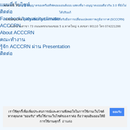
แผนที่เว็บไซท์
ผลงานนี้ ใช้
สัญญาอนุญาตของครีเอทีฟคอมมอนส์แบบ แสดงที่มา-อนุญาตแบบเดียวกัน 3.0 ที่ยังไม่
ติดต่อ
ได้ปรับแก้
Facebook/hatyaicityclimate
สนับสนุนโดย
มูลนิธิเครือข่ายเมืองภาคใต้เพื่อรับมือการเปลี่ยนแปลงสภาพภูมิอากาศ (SCCCRN)
ACCCRN
สำนักงานสาขา 73 ถนนเพชรเกษมซอย 5 อ.หาดใหญ่ จ.สงขลา 90110 โทร 074221286
About ACCCRN
คณะทำงาน
รู้จัก ACCCRN ผ่าน Presentation
ติดต่อ
เราใช้คุกกี้เพื่อเพิ่มประสบการณ์และความพึงพอใจในการใช้งานเว็บไซต์
ยอมรับ
หากคุณกด "ยอมรับ" หรือใช้งานเว็บไซต์ของเราต่อ ถือว่าคุณยินยอมให้มี
การใช้งานคุกกี้
อ่านต่อ