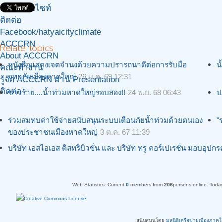
แผนที่เว็บไซท์
ติดต่อ
Facebook/hatyaicityclimate
ACCCRN
Relate topics
About ACCCRN
หนังสือแสดงเจตจำนงด้วยความปรารถนาดีต่อการรับมือ
น
คณะทำงาน
อุทกภัยเมืองหาดใหญ่
26 ม.ค. 69 12:31
รู้จัก ACCCRN ผ่าน Presentation
ติดต่อ
ข่าวร้าย....น้ำท่วมหาดใหญ่รอบสอง!!
24 พ.ย. 68 06:43
ป
ร่วมสมทบค่าใช้จ่ายสนับสนุนระบบเตือนภัยน้ำท่วมด้วยตนเอง
"
ของประชาชนเมืองหาดใหญ่
3 ต.ค. 67 11:39
บริษัท เอสไอเอส ดิสทริบิวขั่น และ บริษัท ทรู คอร์เปเรชั่น มอบอุป
Web Statistics:
Current
0
members from
206
persons online.
Toda
สนับสนุนโดย
มูลนิธิเครือข่ายเมืองภาค