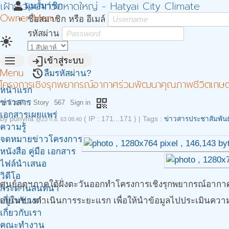
เฝ้าระวังน้ำท่วมหาดใหญ่ - Hatyai City Climate
person
มุมสมาชิก
Owner Menu
ชื่อสมาชิก หรือ อีเมล์
รหัสผ่าน
light_mode
menu
login
เข้าสู่ระบบ
Menu
restore
ลืมรหัสผ่าน?
โครงการเชิงรุกพยากรณ์อากาศร่วมพัฒนาคุณภาพชีวิตเกษ
หน้าแรก
qr_code
ข่าวสาร
หน้าหลัก
Story
567
Sign in
เอกสารเผยแพร่
by
punyha
( IP : 171...171 )
|
Tags :
ข่าวสารประชาสัมพันธ
@23 ก.ย. 63 08:40
ความรู้
จดหมายข่าวโครงการ
หนังสือ คู่มือ เอกสาร
ไฟล์นำเสนอ
วิดีโอ
ศูนย์อุตุฯภาคใต้ฝั่งตะวันออกทำโครงการเชิงรุกพยากรณ์อากาศ
กระดานสนทนา
เกี่ยวกับเรา.
อยู่ในช่วงดำเนินการระยะแรก เพื่อให้นำข้อมูลไปประเมินคว
เกี่ยวกับเรา
คณะทำงาน