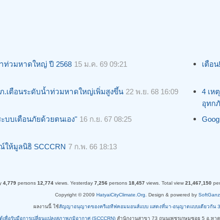
้ำท่วมหาดใหญ่ ปี 2568
15 ม.ค. 69 09:21
เตือน
ภ.เตือนระดับน้ำท่วมหาดใหญ่เพิ่มสูงขึ้น
22 พ.ย. 68 16:09
4 เหต
อุทกภ
ระบบเตือนภัยด้วยตนเอง"
16 ก.ย. 67 08:25
Googl
กรณ์ให้มูลนิธิ SCCCRN
7 ก.พ. 66 18:13
y
4,779
persons
12,774
views.
Yesterday
7,256
persons
18,457
views.
Total view
21,467,150
pe
Copyright © 2009
HatyaiCityClimate.Org
. Design & powered by
SoftGanz
ผลงานนี้ ใช้
สัญญาอนุญาตของครีเอทีฟคอมมอนส์แบบ แสดงที่มา-อนุญาตแบบเดียวกัน 3.0 ท
ใต้เพื่อรับมือการเปลี่ยนแปลงสภาพภูมิอากาศ (SCCCRN)
สำนักงานสาขา 73 ถนนเพชรเกษมซอย 5 อ.หาด