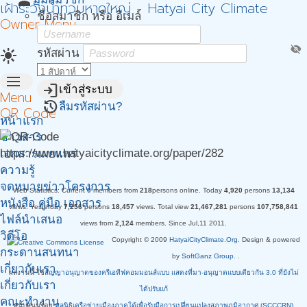
person
เฝ้าระวังน้ำท่วมหาดใหญ่ - Hatyai City Climate
ชื่อสมาชิก หรือ อีเมล์
Owner Menu
visibility_off
light_mode
รหัสผ่าน
menu
login
เข้าสู่ระบบ
Menu
restore
ลืมรหัสผ่าน?
QR Code
หน้าแรก
ข่าวสาร
https://www.hatyaicityclimate.org/paper/282
เอกสารเผยแพร่
ความรู้
จดหมายข่าวโครงการ
Web Statistics:
Current
0
members from
218
persons online.
Today
4,920
persons
13,134
หนังสือ คู่มือ เอกสาร
views.
Yesterday
7,256
persons
18,457
views.
Total view
21,467,281
persons
107,758,841
ไฟล์นำเสนอ
views from
2,124
members. Since Jul,11 2011.
วิดีโอ
Copyright © 2009
HatyaiCityClimate.Org
. Design & powered
กระดานสนทนา
by
SoftGanz Group.
.
เกี่ยวกับเรา.
ผลงานนี้ ใช้
สัญญาอนุญาตของครีเอทีฟคอมมอนส์แบบ แสดงที่มา-อนุญาตแบบเดียวกัน 3.0 ที่ยังไม่
เกี่ยวกับเรา
ได้ปรับแก้
คณะทำงาน
สนับสนุนโดย
มูลนิธิเครือข่ายเมืองภาคใต้เพื่อรับมือการเปลี่ยนแปลงสภาพภูมิอากาศ (SCCCRN)