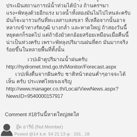
ประเมินสถานการณ์น้ำท่วมได้บ้าง ถ้านครฯมา
แรง+พัทลุงด้วยอีกแรง มวลน้ำทั้งสองมันไม่ไปไหนล่ะครับ
มันก็จะมารวมกันที่ทะเลสาบสงขลา ที่เหลือจากนั้นอาจ
หลากเข้าทางรัตภูฒิ บางกล่ำ และหาดใหญ่ ถ้าสองวันนี้
หยุดตกก็รอดไป แต่ถ้ายังมัวตกอ้อยสร้อยเหมือนเมื่อคืนนี้
น่าเป็นห่วงครับ เพราะพัทลุงปริมาณฝนที่ตก มันมากจริง
ร้อยขึ้นในหลายพื้นที่ทั้งนั้น
เวปเฝ้าดูปริมาณน้ำฝนครับ
http://hydromet.tmd.go.th/Monitor/Forecast.aspx
เวปเพิ่งตื่นจากฝันครับ ชาติหน้าตอนค่ำๆอาจจะได้
เห็น ครับ ประเทศไทยจงเจริญ
http://www.manager.co.th/Local/ViewNews.aspx?
NewsID=9540000157917
Comment #18
วันนี้หาดใหญ่สดใส
อู๊ด อารีย์ (Not Member)
Posted @
14 ธ.ค. 54 21:13
ip : 101...18