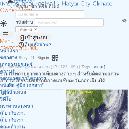
person
เฝ้าระวังน้ำท่วมหาดใหญ่ - Hatyai City Climate
ชื่อสมาชิก หรือ อีเมล์
Owner Menu
visibility_off
light_mode
รหัสผ่าน
menu
login
เข้าสู่ระบบ
Menu
restore
ลืมรหัสผ่าน?
ภาพจากดาวเทียม
หน้าแรก
qr_code
ข่าวสาร
หน้าหลัก
Story
21
Sign in
เอกสารเผยแพร่
by
Little Bear
( IP : 122...69 )
|
Tags :
ความรู้
@2 ต.ค. 54 15:39
ความรู้
รวมภาพถ่ายจากดาวเทียมดวงต่าง ๆ สำหรับติดตามสภาพ
จดหมายข่าวโครงการ
อากาศโดยรวมของภูมิภาคเอเชียตะวันออกเฉียงใต้
หนังสือ คู่มือ เอกสาร
ไฟล์นำเสนอ
วิดีโอ
กระดานสนทนา
เกี่ยวกับเรา.
เกี่ยวกับเรา
คณะทำงาน