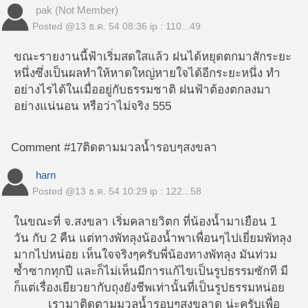
pak (Not Member)
Posted @
13 ธ.ค. 54 08:36
ip : 110...49
ขณะรายงานนี้ฟ้าเริ่มสดใสแล้ว ฝนได้หยุดตกมาสักระยะ
หนึ่งซึ่งเป็นผลทำให้หาดใหญ่หายใจได้อีกระยะหนึ่ง ทำ
อย่างไรได้ในเมื่ออยู่กับธรรมชาติ ฝนฟ้าต้องตกลงมา
อย่างแน่นอน หรือว่าไม่จริง 555
Comment #17
ติดตามมวลน้ำรอบๆสงขลา
harn
Posted @
13 ธ.ค. 54 10:29
ip : 122...58
ในขณะที่ จ.สงขลา เริ่มคลายวิตก ที่น้องน้ำมาเยือน 1
วัน กับ 2 คืน แต่ทางพัทลุงน้องน้ำพาเพื่อนๆไปเยี่ยมพัทลุง
มากไปหน่อย เห็นใจจริงๆครับพี่น้องทางพัทลุง มันท่วม
ซ้ำซากทุกปี และก็ไม่เห็นมีการแก้ไขเป็นรูปธรรมซักที มี
ก็แต่เรื่องเยียวยากับถุงยังชีพเท่านั้นที่เป็นรูปธรรมหน่อย
เรามาติดตามมวลน้ำรอบๆสงขลาดู น่ะครับเพื่อ