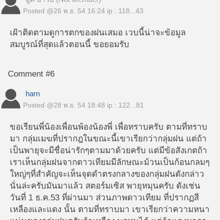
Posted @
26 พ.ย. 54 16:24
ip : 118...43
เฝ้าติดตามดูการตกของฝนเสมอ เวบนี้น่าจะข้อมูล
สมบูรณ์ที่สุดแล้วตอนนี้ ขอยอมรับ
Comment #6
harn
Posted @
28 พ.ย. 54 18:48
ip : 122...81
ขอเรียนพี่น้องเพื่อนพ้องน้องพี่ เพื่อทราบครับ ตามที่ทราบ
มา กลุ่มเมฆที่ปรากฎในขณะนี้เขาเรียกว่ากลุ่มฝน แต่ถ้า
เป็นพายุจะมีชื่อน่ารักๆตามมาด้วยครับ แต่มีข้อสังเกตถ้า
เราเห็นกลุ่มฝนจากดาวเทียมมีลักษณะม้วนเป็นก้อนกลมๆ
ใหญ่ๆที่สำคัญจะเห็นจุดดำตรงกลางของกลุ่มฝนดังกล่าว
นั่นล่ะครับมันมาแล้ว สตอร์มเซิส พายุหมุนครับ ดังเช่น
วันที่ 1 ธ.ค.53 ที่ผ่านมา ส่วนภาพดาวเทียม ที่ปรากฏสี
เหลืองและแดง นั้น ตามที่ทราบมา เขาเรียกว่าความหนา