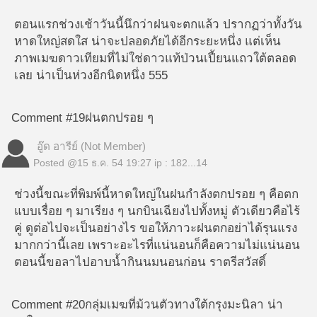
ตอนแรกช่วงเช้าวันนี้นึกว่าฝนจะตกแล้ว ปรากฏว่าทั้งวัน
หาดใหญ่สดใส น่าจะปลอดภัยได้อีกระยะหนึ่ง แต่เห็น
ภาพเมฆดาวเทียมที่ไม่ใช่ดาวแท้ป่วนเปี้ยนแถวใต้ตลอด
เลย น่าเป็นห่วงอีกนิดหนึ่ง 555
Comment #19
ฝนตกปรอย ๆ
อู๊ด อารีย์ (Not Member)
Posted @
15 ธ.ค. 54 19:27
ip : 182...14
ช่วงนี้ขณะที่พิมพ์นี้หาดใหญ่ในฝนกำลังตกปรอย ๆ คือตก
แบบเรื่อย ๆ มาเรียง ๆ นกบินเฉียงไปทั้งหมู่ ตัวเดียวคือไร้
คู่ ดูต่อไปจะเป็นอย่างไร ขอให้ภาวะฝนตกอย่าได้รุนแรง
มากกว่านี้เลย เพราะอะไรที่แน่นอนก็คือความไม่แน่นอน
ตอนนี้ขอลาไปอาบน้ำกินนมนอนก่อน ราตรีสวัสดิ์
Comment #20
กลุ่มเมฆที่ม้วนตัวทางใต้กรุงมะนิลา น่า