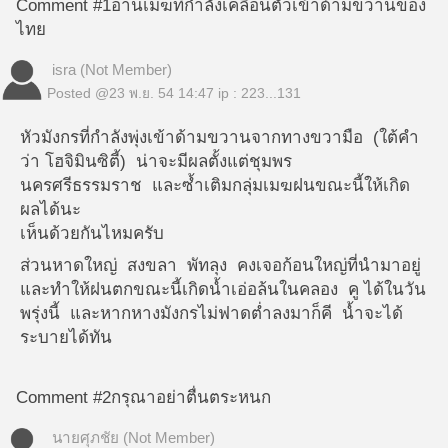
Comment #1
อ่านเมฆที่กำลังเคลื่อนตัวเข้าด้ามขวานของ
ไทย
isra (Not Member)
Posted @
23 พ.ย. 54 14:47
ip : 223...131
หัวมังกรที่กำลังพุ่งเข้าด้ามขวานจากทางขวามือ (ใต้คำ
ว่า โฮจิมินซิตี้) น่าจะมีผลตั้งแต่ชุมพร
นครศรีธรรมราช และซ้ำเติมกลุ่มเมฆฝนขณะนี้ให้เกิด
ผลได้นะ
เห็นด้วยกันไหมครับ
ส่วนหาดใหญ่ สงขลา พัทลุง คงเจอก้อนใหญ่ที่นำมาอยู่
และทำให้ฝนตกขณะนี้เกิดน้ำเอ่อล้นในคลอง คู ได้ในวัน
พรุ่งนี้ และหากหางมังกรไม่ฟาดต่ำลงมาก็คี น้ำจะได้
ระบายได้ทัน
Comment #2
กรุณาอย่าตื่นตระหนก
นายศุภชัย (Not Member)