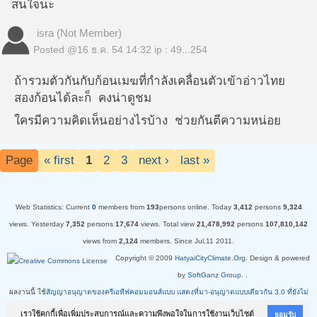
สนใจนะ
isra (Not Member)
Posted @
16 ธ.ค. 54 14:32
ip : 49...254
ถ้ารวมตัวกันกับก้อนเมฆที่กำลังเคลื่อนตัวเข้าอ่าวไทย
สองก้อนได้ละก็ คงน่าดูชม
ใครมีความคิดเห็นอย่างไรบ้าง ช่วยกันตีความหน่อย
Page
« first
1
2
3
next ›
last »
Web Statistics:
Current
0
members from
193
persons online.
Today
3,412
persons
9,324
views.
Yesterday
7,352
persons
17,674
views.
Total view
21,478,992
persons
107,810,142
views from
2,124
members. Since Jul,11 2011.
Copyright © 2009
HatyaiCityClimate.Org
. Design & powered
by
SoftGanz Group.
.
ผลงานนี้ ใช้
สัญญาอนุญาตของครีเอทีฟคอมมอนส์แบบ แสดงที่มา-อนุญาตแบบเดียวกัน 3.0 ที่ยังไม่
ได้ปรับแก้
เราใช้คุกกี้เพื่อเพิ่มประสบการณ์และความพึงพอใจในการใช้งานเว็บไซต์
ยอมรับ