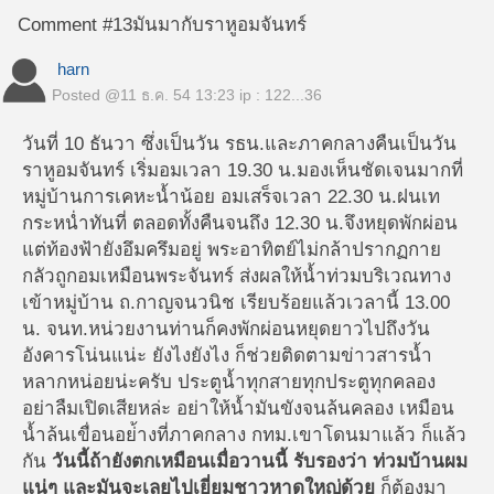
Comment #13
มันมากับราหูอมจันทร์
harn
Posted @
11 ธ.ค. 54 13:23
ip : 122...36
วันที่ 10 ธันวา ซึ่งเป็นวัน รธน.และภาคกลางคืนเป็นวัน
ราหูอมจันทร์ เริ่มอมเวลา 19.30 น.มองเห็นชัดเจนมากที่
หมู่บ้านการเคหะน้ำน้อย อมเสร็จเวลา 22.30 น.ฝนเท
กระหน่ำทันที่ ตลอดทั้งคืนจนถึง 12.30 น.จึงหยุดพักผ่อน
แต่ท้องฟ้ายังอึมครึมอยู่ พระอาทิตย์ไม่กล้าปรากฏกาย
กลัวถูกอมเหมือนพระจันทร์ ส่งผลให้น้ำท่วมบริเวณทาง
เข้าหมู่บ้าน ถ.กาญจนวนิช เรียบร้อยแล้วเวลานี้ 13.00
น. จนท.หน่วยงานท่านก็คงพักผ่อนหยุดยาวไปถึงวัน
อังคารโน่นแน่ะ ยังไงยังไง ก็ช่วยติดตามข่าวสารน้ำ
หลากหน่อยน่ะครับ ประตูน้ำทุกสายทุกประตูทุกคลอง
อย่าลืมเปิดเสียหล่ะ อย่าให้น้ำมันขังจนล้นคลอง เหมือน
น้ำล้นเขื่อนอย่้างที่ภาคกลาง กทม.เขาโดนมาแล้ว ก็แล้ว
กัน
วันนี้ถ้ายังตกเหมือนเมื่อวานนี้ รับรองว่า ท่วมบ้านผม
แน่ๆ และมันจะเลยไปเยี่ยมชาวหาดใหญ่ด้วย
ก็ต้องมา