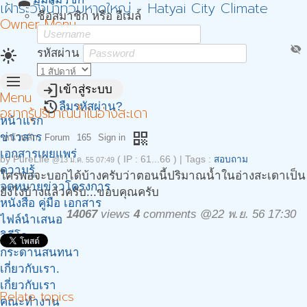
person
เฝ้าระวังน้ำท่วมหาดใหญ่ - Hatyai City Climate
ชื่อสมาชิก หรือ อีเมล์
Owner Menu
visibility_off
light_mode
รหัสผ่าน
menu
login
เข้าสู่ระบบ
Menu
restore
ลืมรหัสผ่าน?
อยากรู้ปริมาณน้ำในอ่างสะเดา
หน้าแรก
qr_code
ข่าวสาร
หน้าหลัก
Forum
165
Sign in
เอกสารเผยแพร่
by
PureLife
( IP : 61...66 )
|
Tags :
สอบถาม
@13 ม.ค. 55 07:49
ความรู้
ใครพอจะบอกได้บ้างครับว่าตอนนี้ปริมาณน้ำในอ่างสะเดาเป็น
จดหมายข่าวโครงการ
ยังไงบ้างแล้วครับ...ขอบคุณครับ
หนังสือ คู่มือ เอกสาร
14067
views
4
comments @22 พ.ย. 56 17:30
ไฟล์นำเสนอ
วิดีโอ
กระดานสนทนา
เกี่ยวกับเรา.
เกี่ยวกับเรา
Relate topics
คณะทำงาน