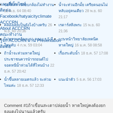
แผนที่เว็บไซท์
ขอให้ตรวจสอบกล้องไม่ทำงาน
น้ำจะท่วมอีกมั้ย เครียดนอนไม่
ติดต่อ
12 พ.ย. 64 08:40
หลับอยุ่คนเดียว
28 พ.ย. 60
Facebook/hatyaicityclimate
21:17
ACCCRN
คลองเตยเป็นยังไงบ้างครับ
26
เรดาร์สทิงพระ
15 พ.ย. 60
About ACCCRN
พ.ย. 60 20:36
21:36
คณะทำงาน
ไม่ทราบกล้องแถว คลอง ร.5 มี
cctvหน้าวิทยาลัยเทคนิค
รู้จัก ACCCRN ผ่าน Presentation
ใหมคับ
4 ก.พ. 59 03:04
หาดใหญ่
16 ม.ค. 58 08:58
ติดต่อ
ถ้าน้ำจะท่วมหาดใหญ่
เรื่่องระดับน้ำ
18 ธ.ค. 57 17:08
ประชาชนควรนำรถยนต์ไป
จอดหนีน้ำท่วมได้ที่ไหนบ้าง
22
ธ.ค. 57 20:42
น้ำขึ้นหลายเมตรแล้ว จะท่วม
แนะนำตัว
5 ธ.ค. 56 17:03
ไหมค่ะ
18 ธ.ค. 57 12:33
Comment #1
ถ้าเขื่อนสะเดาปล่อยน้ำ หาดใหญ่คงต้องยก
ธงแดงไปนานแล้วครับ