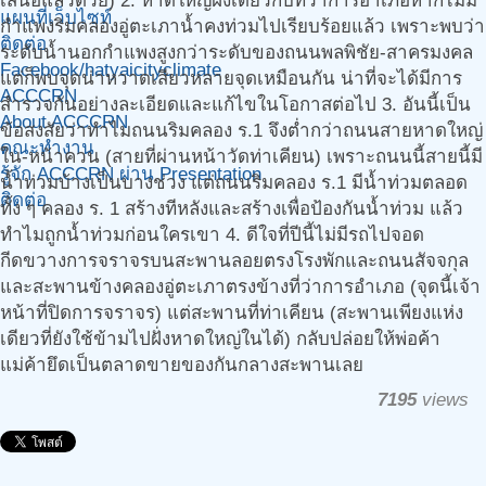
เสนอแล้วด้วย) 2. หาดใหญ่ฝั่งเดียวกับที่ว่าการอำเภอหากไม่มี
แผนที่เว็บไซท์
กำแพงริมคลองอู่ตะเภาน้ำคงท่วมไปเรียบร้อยแล้ว เพราะพบว่า
ติดต่อ
ระดับน้ำนอกกำแพงสูงกว่าระดับของถนนพลพิชัย-สาครมงคล
Facebook/hatyaicityclimate
แต่ก็พบจุดน่าหวาดเสียวหลายจุดเหมือนกัน น่าที่จะได้มีการ
ACCCRN
สำรวจกันอย่างละเอียดและแก้ไขในโอกาสต่อไป 3. อันนี้เป็น
About ACCCRN
ข้อสงสัยว่าทำไมถนนริมคลอง ร.1 จึงต่ำกว่าถนนสายหาดใหญ่
คณะทำงาน
ใน-หน้าควน (สายที่ผ่านหน้าวัดท่าเคียน) เพราะถนนนี้สายนี้มี
รู้จัก ACCCRN ผ่าน Presentation
น้ำท่วมบ้างเป็นบางช่วง แต่ถนนริมคลอง ร.1 มีน้ำท่วมตลอด
ติดต่อ
ทั้ง ๆ คลอง ร. 1 สร้างทีหลังและสร้างเพื่อป้องกันน้ำท่วม แล้ว
ทำไมถูกน้ำท่วมก่อนใครเขา 4. ดีใจที่ปีนี้ไม่มีรถไปจอด
กีดขวางการจราจรบนสะพานลอยตรงโรงพักและถนนสัจจกุล
และสะพานข้างคลองอู่ตะเภาตรงข้างที่ว่าการอำเภอ (จุดนี้เจ้า
หน้าที่ปิดการจราจร) แต่สะพานที่ท่าเคียน (สะพานเพียงแห่ง
เดียวที่ยังใช้ข้ามไปฝั่งหาดใหญ่ในได้) กลับปล่อยให้พ่อค้า
แม่ค้ายึดเป็นตลาดขายของกันกลางสะพานเลย
7195
views