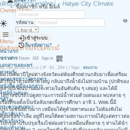
person
เฝ้าระวังน้ำท่วมหาดใหญ่ - Hatyai City Climate
ชื่อสมาชิก หรือ อีเมล์
Owner Menu
visibility_off
light_mode
รหัสผ่าน
menu
login
เข้าสู่ระบบ
Menu
restore
ลืมรหัสผ่าน?
ข้อสังเกตจากน้ำท่วมคราวนี้
หน้าแรก
qr_code
ข่าวสาร
หน้าหลัก
Forum
152
Sign in
เอกสารเผยแพร่
by
วินัย
( IP : 61...254 )
|
Tags :
สอบถาม
@2 ม.ค. 55 21:11
ความรู้
ผมไปเที่ยวปีใหม่ต่างจังหวัดแต่ต้องตีรถด่วนกลับมาเพื่อเตรียม
จดหมายข่าวโครงการ
ตัวรับน้ำท่วมที่หาดใหญ่ กลับมาถึงน้ำยังไม่ท่วมบ้าน (ปกติของ
หนังสือ คู่มือ เอกสาร
หลายปีก่อนบ้านผมจะท่วมในอันดับต้น ๆ เสมอ) และได้มี
ไฟล์นำเสนอ
โอกาสขับรถไปดูสถานะการณ์น้ำท่วมด้วยตนเอง พบหลาย ๆ
วิดีโอ
เรื่องที่ขอตั้งเป็นข้อสังเกตเพื่อการศึกษา อาทิ 1. Web.นี้มี
กระดานสนทนา
ประโยชน์อย่างมาก เหมือนได้ดูด้วยตาตนเอง ไม่ต้องฟังไม่
เกี่ยวกับเรา.
ต้องเชื่อข่าวลือ อยู่ที่ไหนก็ติดตามสถานะการณ์ได้(แต่คราวต่อ
เกี่ยวกับเรา
ไปกรุณาปรับปรุงเรื่องไฟส่องสว่างเหมือนที่หลาย ๆ ท่านได้นำ
คณะทำงาน