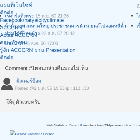
แผนที่เว็บไซท์
2
ติดต่อ
เรดาร์สทิงพระ
15 พ.ย. 60 21:36
ไ
Facebook/hatyaicityclimate
ถ้าน้ำจะท่วมหาดใหญ่ ประชาชนควรนำรถยนต์ไปจอดหนีน้ำ
เ
ACCCRN
ท่วมได้ที่ไหนบ้าง
22 ธ.ค. 57 20:42
About ACCCRN
คณะทำงาน
แนะนำตัว
5 ธ.ค. 56 17:03
รู้จัก ACCCRN ผ่าน Presentation
ติดต่อ
Comment #1
ตอนกล่างคืนมองไม่เห็น
มิสเตอร์ป้อม
Posted @
2 ม.ค. 55 19:53
ip : 113...30
ให้ดูตัวเลขครับ
Web Statistics:
Current
0
members from
234
persons online.
Tod