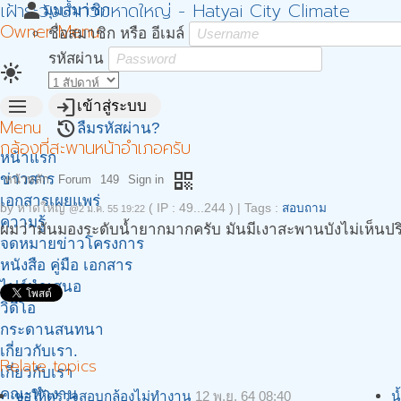
เฝ้าระวังน้ำท่วมหาดใหญ่ - Hatyai City Climate
person
มุมสมาชิก
Owner Menu
ชื่อสมาชิก หรือ อีเมล์
รหัสผ่าน
light_mode
menu
login
เข้าสู่ระบบ
Menu
restore
ลืมรหัสผ่าน?
กล้องที่สะพานหน้าอำเภอครับ
หน้าแรก
qr_code
ข่าวสาร
หน้าหลัก
Forum
149
Sign in
เอกสารเผยแพร่
by
หาดใหญ่
( IP : 49...244 )
|
Tags :
สอบถาม
@2 ม.ค. 55 19:22
ความรู้
ผมว่ามันมองระดับน้ำยากมากครับ มันมีเงาสะพานบังไม่เห็นปริ
จดหมายข่าวโครงการ
หนังสือ คู่มือ เอกสาร
ไฟล์นำเสนอ
วิดีโอ
กระดานสนทนา
เกี่ยวกับเรา.
Relate topics
เกี่ยวกับเรา
คณะทำงาน
ขอให้ตรวจสอบกล้องไม่ทำงาน
12 พ.ย. 64 08:40
น