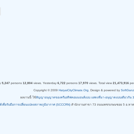
y
5,247
persons
12,804
views.
Yesterday
6,722
persons
17,970
views.
Total view
21,473,916
pe
Copyright © 2009
HatyaiCityClimate.Org
. Design & powered by
SoftGanz
ผลงานนี้ ใช้
สัญญาอนุญาตของครีเอทีฟคอมมอนส์แบบ แสดงที่มา-อนุญาตแบบเดียวกัน 3.0 ท
ใต้เพื่อรับมือการเปลี่ยนแปลงสภาพภูมิอากาศ (SCCCRN)
สำนักงานสาขา 73 ถนนเพชรเกษมซอย 5 อ.หาด