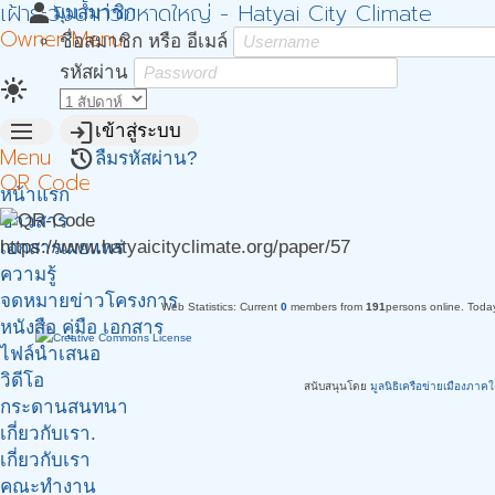
เฝ้าระวังน้ำท่วมหาดใหญ่ - Hatyai City Climate
person
มุมสมาชิก
Owner Menu
ชื่อสมาชิก หรือ อีเมล์
รหัสผ่าน
light_mode
menu
login
เข้าสู่ระบบ
Menu
restore
ลืมรหัสผ่าน?
QR Code
หน้าแรก
ข่าวสาร
https://www.hatyaicityclimate.org/paper/57
เอกสารเผยแพร่
ความรู้
จดหมายข่าวโครงการ
Web Statistics:
Current
0
members from
191
persons online.
Toda
หนังสือ คู่มือ เอกสาร
ไฟล์นำเสนอ
วิดีโอ
สนับสนุนโดย
มูลนิธิเครือข่ายเมืองภาค
กระดานสนทนา
เกี่ยวกับเรา.
เกี่ยวกับเรา
คณะทำงาน