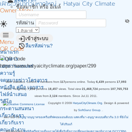
person
เฝ้าระวังน้ำท่วมหาดใหญ่ - Hatyai City Climate
ชื่อสมาชิก หรือ อีเมล์
Owner Menu
visibility_off
light_mode
รหัสผ่าน
menu
login
เข้าสู่ระบบ
Menu
restore
ลืมรหัสผ่าน?
QR Code
หน้าแรก
ข่าวสาร
https://www.hatyaicityclimate.org/paper/299
เอกสารเผยแพร่
ความรู้
จดหมายข่าวโครงการ
Web Statistics:
Current
0
members from
117
persons online.
Today
6,439
persons
17,093
หนังสือ คู่มือ เอกสาร
views.
Yesterday
7,256
persons
18,457
views.
Total view
21,468,724
persons
107,765,753
ไฟล์นำเสนอ
views from
2,124
members. Since Jul,11 2011.
วิดีโอ
Copyright © 2009
HatyaiCityClimate.Org
. Design & powered
กระดานสนทนา
by
SoftGanz Group.
.
เกี่ยวกับเรา.
ผลงานนี้ ใช้
สัญญาอนุญาตของครีเอทีฟคอมมอนส์แบบ แสดงที่มา-อนุญาตแบบเดียวกัน 3.0 ที่ยังไม่
เกี่ยวกับเรา
ได้ปรับแก้
คณะทำงาน
สนับสนุนโดย
มูลนิธิเครือข่ายเมืองภาคใต้เพื่อรับมือการเปลี่ยนแปลงสภาพภูมิอากาศ (SCCCRN)