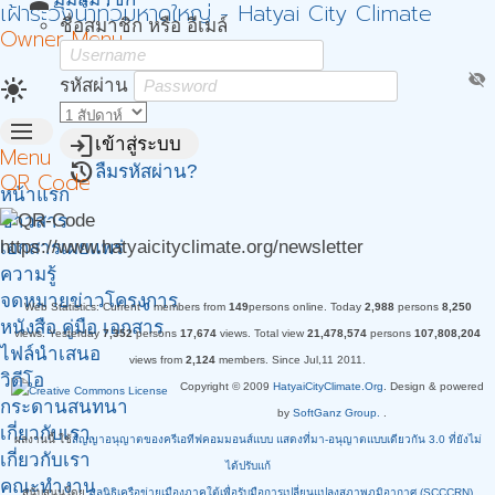
person
เฝ้าระวังน้ำท่วมหาดใหญ่ - Hatyai City Climate
ชื่อสมาชิก หรือ อีเมล์
Owner Menu
visibility_off
light_mode
รหัสผ่าน
menu
login
เข้าสู่ระบบ
Menu
restore
ลืมรหัสผ่าน?
QR Code
หน้าแรก
ข่าวสาร
https://www.hatyaicityclimate.org/newsletter
เอกสารเผยแพร่
ความรู้
จดหมายข่าวโครงการ
Web Statistics:
Current
0
members from
149
persons online.
Today
2,988
persons
8,250
หนังสือ คู่มือ เอกสาร
views.
Yesterday
7,352
persons
17,674
views.
Total view
21,478,574
persons
107,808,204
ไฟล์นำเสนอ
views from
2,124
members. Since Jul,11 2011.
วิดีโอ
Copyright © 2009
HatyaiCityClimate.Org
. Design & powered
กระดานสนทนา
by
SoftGanz Group.
.
เกี่ยวกับเรา.
ผลงานนี้ ใช้
สัญญาอนุญาตของครีเอทีฟคอมมอนส์แบบ แสดงที่มา-อนุญาตแบบเดียวกัน 3.0 ที่ยังไม่
เกี่ยวกับเรา
ได้ปรับแก้
คณะทำงาน
สนับสนุนโดย
มูลนิธิเครือข่ายเมืองภาคใต้เพื่อรับมือการเปลี่ยนแปลงสภาพภูมิอากาศ (SCCCRN)